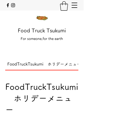
Food Truck Tsukumi
For someone,for the earth
FoodTruckTsukumi ホリデーメニュー
FoodTruckTsukumi
ホリデーメニュ
ー