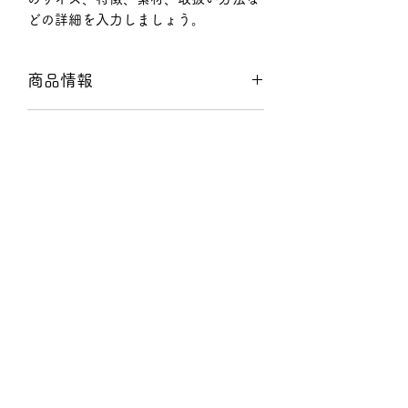
どの詳細を入力しましょう。
商品情報
商品の詳細について記入する欄です。
返品・返金ポリシー
ここに販売する商品のサイズ、特徴、
素材、取扱い方法などの詳細を入力し
商品の返品・返金について記入する欄
ましょう。また、商品のセールスポイ
配送情報
です。購入後、どのように返品または
ントを入力して、購入者の興味を引き
返金できるかを詳しく示しましょう。
つけましょう。
商品の配送について記入する欄です。
手続きを明確に示すことでショップと
ここに商品の配送方法や梱包、配送料
購入者の信頼関係を築くことができま
などについて入力しましょう。不着が
す。
起こった際などの手続きに関しても詳
しく示すことで、ショップの信頼度を
Food Truck Tsukumi
高めることができます。
info@tsukumi.com
東京都文京区小石川2－17－16