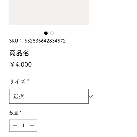
SKU： 632835642834572
商品名
価
￥4,000
格
サイズ
*
数量
*