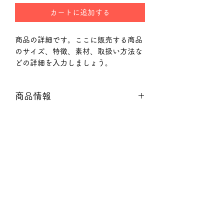
カートに追加する
商品の詳細です。ここに販売する商品
のサイズ、特徴、素材、取扱い方法な
どの詳細を入力しましょう。
商品情報
商品の詳細について記入する欄です。
返品・返金ポリシー
ここに販売する商品のサイズ、特徴、
素材、取扱い方法などの詳細を入力し
商品の返品・返金について記入する欄
ましょう。また、商品のセールスポイ
配送情報
です。購入後、どのように返品または
ントを入力して、購入者の興味を引き
返金できるかを詳しく示しましょう。
つけましょう。
商品の配送について記入する欄です。
手続きを明確に示すことでショップと
ここに商品の配送方法や梱包、配送料
購入者の信頼関係を築くことができま
などについて入力しましょう。不着が
す。
起こった際などの手続きに関しても詳