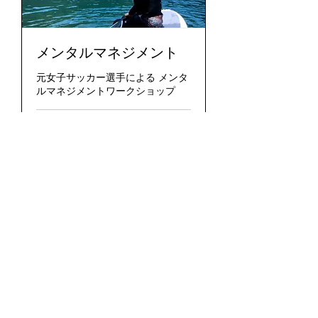
メンタルマネジメント
元女子サッカー選手による メンタ
ルマネジメントワークショップ
1時間
3,000
￥3,000
円
今すぐ予約
Food Truck Tsukumi
info@tsukumi.com