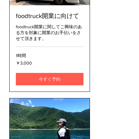
foodtruck開業に向けて
foodtruck開業に関してご興味のあ
る方を対象に開業のお手伝いをさ
せて頂きます。
1時間
3,000
￥3,000
円
今すぐ予約